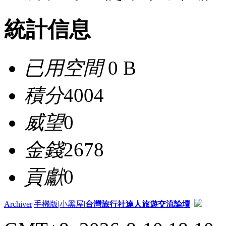
統計信息
已用空間
0 B
積分
4004
威望
0
金錢
2678
貢獻
0
Archiver
|
手機版
|
小黑屋
|
台灣旅行社達人旅遊交流論壇