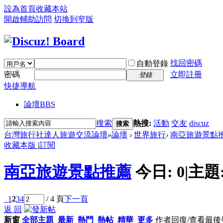
設為首頁
收藏本站
開啟輔助訪問
切換到窄版
找回密碼
自動登錄
密碼
立即註冊
登錄
快捷導航
論壇
BBS
搜索
熱搜:
活動
交友
discuz
搜索
台灣旅行社達人旅遊交流論壇
»
論壇
›
世界旅行
›
南亞旅遊景點
收藏本版
|
訂閱
南亞旅遊景點推薦
今日:
0
|
主題
1
2
3
4
/ 4 頁
下一頁
返 回
新窗
全部主題
最新
熱門
熱帖
精華
更多
作者
回復/查看
最後