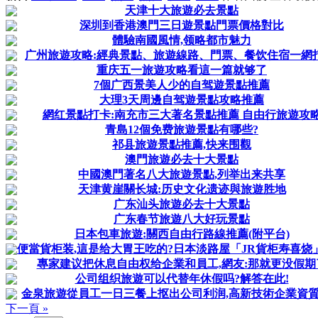
天津十大旅遊必去景點
深圳到香港澳門三日遊景點門票價格對比
體驗南國風情,领略都市魅力
广州旅遊攻略:經典景點、旅遊線路、門票、餐饮住宿一網打
重庆五一旅遊攻略看這一篇就够了
7個广西景美人少的自驾遊景點推薦
大理3天周邊自驾遊景點攻略推薦
網红景點打卡:南充市三大著名景點推薦 自由行旅遊攻
青島12個免费旅遊景點有哪些?
祁县旅遊景點推薦,快来围觀
澳門旅遊必去十大景點
中國澳門著名八大旅遊景點,列举出来共享
天津黄崖關长城:历史文化遗迹與旅遊胜地
广东汕头旅遊必去十大景點
广东春节旅遊八大好玩景點
日本包車旅遊:關西自由行路線推薦(附平台)
便當貨柜装,這是给大胃王吃的?日本淡路屋「JR貨柜寿喜烧
專家建议把休息自由权给企業和員工,網友:那就更没假期
公司组织旅遊可以代替年休假吗?解答在此!
金泉旅遊從員工一日三餐上抠出公司利润,高新技術企業資
下一頁 »