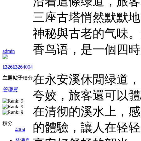
沿着這條绿道，旅客
三座古塔悄然默默地
神秘與古老的气味。
香鸟语，是一個四時
admin
1326
1326
4004
在永安溪休閒绿道，
主題
帖子
積分
管理員
夸姣，旅客還可以體
在清彻的溪水上，感
積分
的體驗，讓人在轻轻
4004
發消息