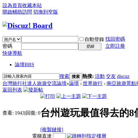
設為首頁
收藏本站
開啟輔助訪問
切換到窄版
找回密碼
自動登錄
密碼
立即註冊
登錄
快捷導航
論壇
BBS
搜索
熱搜:
活動
交友
discuz
搜索
台灣旅行社達人旅遊交流論壇
»
論壇
›
世界旅行
›
南亞旅遊景點
返回列表
台州遊玩最值得去的8個
查看:
1943
|
回復:
0
[複製鏈接]
電梯直達