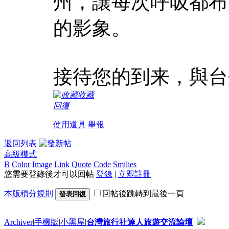
州，讓每次呼吸都布
的影象。
接待您的到来，與台
收藏
回復
使用道具
舉報
返回列表
高級模式
B
Color
Image
Link
Quote
Code
Smilies
您需要登錄後才可以回帖
登錄
|
立即註冊
本版積分規則
回帖後跳轉到最後一頁
發表回復
Archiver
|
手機版
|
小黑屋
|
台灣旅行社達人旅遊交流論壇