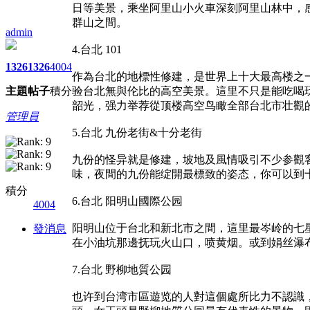
日等美景，乘坐阿里山小火車深刻阿里山林中，
群山之間。
admin
4.台北 101
1326
1326
4004
作為台北的地標性修建，是世界上十大最高楼之
主題
帖子
積分
验台北無與伦比的高空美景。這里不只是能吃喝
韶光，强力举荐從顶楼高空鸟瞰全部台北市壮觀
管理員
5.台北 九份老街&十分老街
九份的怪异就是修建，坡地及風情吸引不少参觀客
味，夜間的九份能绽開最標致的姿态，你可以到
積分
6.台北 阳明山國際公园
4004
阳明山位于台北和新北市之間，這里最岑岭的七星
發消息
在小油坑那邊抚玩火山口，喷黄烟。或到娟丝瀑
7.台北 野柳地質公园
也许到台湾市區遊览的人對這個處所比力不認識