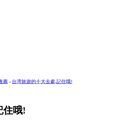
推薦
›
台湾旅遊的十大去處,記住哦!
住哦!