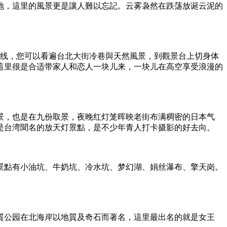
地，這里的風景更是讓人難以忘記。云雾袅然在跌荡放诞云泥的
視线，您可以看遍台北大街冷巷與天然風景，到觀景台上切身体
這里很是合适带家人和恋人一块儿来，一块儿在高空享受浪漫的
街景，也是在九份取景，夜晚红灯笼晖映老街布满稠密的日本气
是台湾聞名的放天灯景點，是不少年青人打卡摄影的好去向。
的景點有小油坑、牛奶坑、冷水坑、梦幻湖、娟丝瀑布、擎天岗。
質公园在北海岸以地質及奇石而著名，這里最出名的就是女王