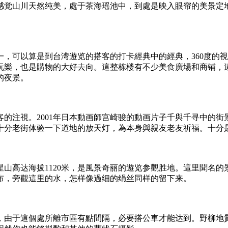
感觉山川天然纯美，處于茶海瑶池中，到處是映入眼帘的美景定
一，可以算是到台湾遊览的搭客的打卡經典中的經典，360度的
玩樂，也是購物的大好去向。這整栋楼有不少美食廣場和商铺，
的夜景。
的注視。2001年日本動画師宫崎骏的動画片子千與千寻中的
十分老街体验一下道地的放天灯，為本身與親友老友祈福。十分
山高达海拔1120米，是風景奇丽的遊览参觀胜地。這里聞名
布，旁觀這里的水，怎样像過细的绢丝同样的留下来。
，由于這個處所離市區有點間隔，必要搭公車才能达到。野柳地