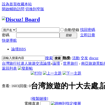
設為首頁
收藏本站
開啟輔助訪問
切換到窄版
找回密碼
自動登錄
密碼
立即註冊
登錄
快捷導航
論壇
BBS
搜索
熱搜:
活動
交友
discuz
搜索
台灣旅行社達人旅遊交流論壇
»
論壇
›
世界旅行
›
南亞旅遊景點
返回列表
台湾旅遊的十大去處,記
查看:
1603
|
回復:
0
[複製鏈接]
電梯直達