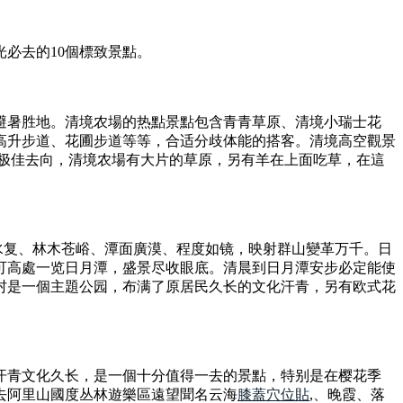
必去的10個標致景點。
及避暑胜地。清境农場的热點景點包含青青草原、清境小瑞士花
高升步道、花圃步道等等，合适分歧体能的搭客。清境高空觀景
的极佳去向，清境农場有大片的草原，另有羊在上面吃草，在這
重水复、林木苍峪、潭面廣漠、程度如镜，映射群山變革万千。日
可高處一览日月潭，盛景尽收眼底。清晨到日月潭安步必定能使
村是一個主題公园，布满了原居民久长的文化汗青，另有欧式花
的汗青文化久长，是一個十分值得一去的景點，特别是在樱花季
去阿里山國度丛林遊樂區遠望聞名云海
膝蓋穴位貼
,、晚霞、落