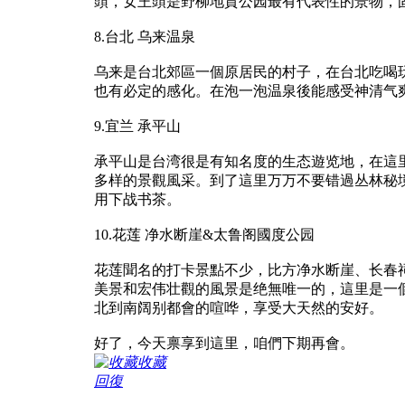
頭，女王頭是野柳地質公园最有代表性的景物，
8.台北 乌来温泉
乌来是台北郊區一個原居民的村子，在台北吃喝
也有必定的感化。在泡一泡温泉後能感受神清气
9.宜兰 承平山
承平山是台湾很是有知名度的生态遊览地，在這
多样的景觀風采。到了這里万万不要错過丛林秘
用下战书茶。
10.花莲 净水断崖&太鲁阁國度公园
花莲聞名的打卡景點不少，比方净水断崖、长春
美景和宏伟壮觀的風景是绝無唯一的，這里是一
北到南阔别都會的喧哗，享受大天然的安好。
好了，今天禀享到這里，咱們下期再會。
收藏
回復