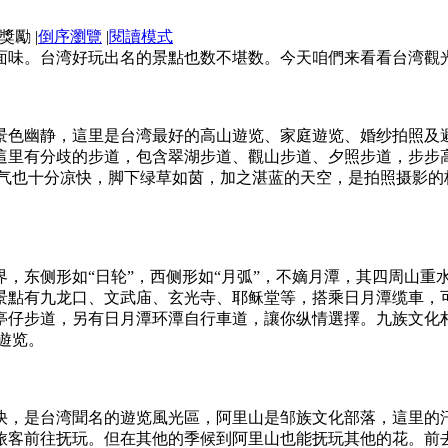
|
倒序瀏覽
|
閱讀模式
面味。台湾好玩出名的景點也数不堪数。今天咱們来看看台湾觀光
，景色幽静，這里是台湾最好的高山遊览、家庭遊览、婚纱拍照
這里有分歧的步道，包含翠湖步道、觀山步道、夕照步道，步步
,气也十分凉快，脚下绿草如茵，加之湛蓝的天空，是拍照摄影
，东侧形如“日轮”，西侧形如“月弧”，不嫡月潭，其四周山
景點有九龙口、文武庙、玄光寺、耶稣堂等，搭乘日月潭缆車，
亭仔步道，另有日月潭环潭自行車道，讓你纵情選擇。九族文化
遊览。
凉快，是台湾聞名的遊览風光區，阿里山是邹族文化部落，這里
旅客前往抚玩。但在其他的季候到阿里山也能抚玩其他的花。前