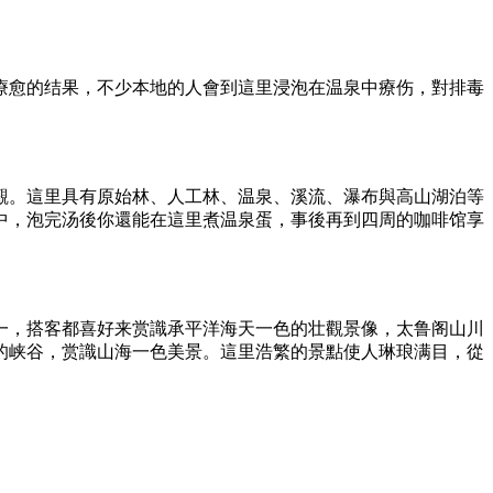
療愈的结果，不少本地的人會到這里浸泡在温泉中療伤，對排毒
觀。這里具有原始林、人工林、温泉、溪流、瀑布與高山湖泊等
中，泡完汤後你還能在這里煮温泉蛋，事後再到四周的咖啡馆享
一，搭客都喜好来赏識承平洋海天一色的壮觀景像，太鲁阁山川
的峡谷，赏識山海一色美景。這里浩繁的景點使人琳琅满目，從