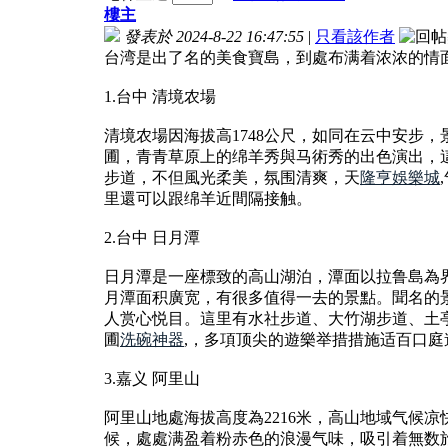
樓主
發表於 2024-8-22 16:47:55
|
只看該作者
台湾是出了名的美食寶島，到處布满着浓浓的情
1.台中 清境农場
清境农場因海拔高1748公尺，如同在云中安步
圃，青青草原上的绵羊秀與马術秀的出色演出，
步道，不但風光柔美，氛围清爽，天
隆亨娛樂城
里還可以跟绵羊近間隔接触。
2.台中 日月潭
日月潭是一座標致的高山湖泊，潭面以拉鲁島為界
月潭面积廣宽，有很多值得一去的景點。聞名的
人赏心悦目。這里有水社步道、大竹湖步道、土
圃
洗碗神器
,，多項顶尖的遊樂举措措施适百口庭
3.嘉义 阿里山
阿里山地處海拔高度為2216米，高山地域气候
候，處處满盈着粉赤色的浪漫气味，吸引着無数