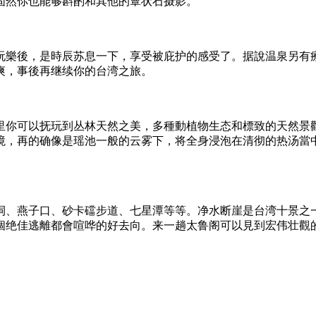
固然你也能够斟酌和其他的蕈状石摄影。
玩樂後，是時辰苏息一下，享受被庇护的感受了。据說温泉另有
爽，事後再继续你的台湾之旅。
里你可以抚玩到丛林天然之美，多種動植物生态和標致的天然景
境，再的确像是瑶池一般的云雾下，将全身浸泡在清彻的热汤當
祠、燕子口、砂卡礑步道、七星潭等等。净水断崖是台湾十景之
個绝佳逃離都會喧哗的好去向。来一趟太鲁阁可以見到宏伟壮觀