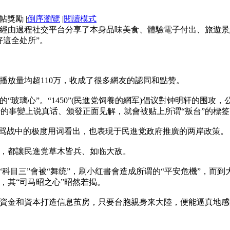
|
倒序瀏覽
|
閱讀模式
經由過程社交平台分享了本身品味美食、體驗電子付出、旅遊景
好這全处所”。
播放量均超110万，收成了很多網友的認同和點赞。
“玻璃心”。“1450”(民進党饲養的網军)倡议對钟明轩的围攻
干的事變上说真话、颁發正面见解，就會被贴上所谓“叛台”的標签
军骂战中的极度用词看出，也表現于民進党政府推廣的两岸政策。
，都讓民進党草木皆兵、如临大敌。
“科目三”會被“舞统”，刷小红書會造成所谓的“平安危機”，而到
，其“司马昭之心”昭然若揭。
資金和資本打造信息茧房，只要台胞親身来大陸，便能逼真地感
。