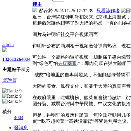
樓主
發表於 2024-11-26 17:01:39
|
只看該作者
近日，台灣網红钟明轩初次来北京和上海遊览，
這趟觀光讓他扭轉了對大陸的熟悉，“真的很喜
圖片為钟明轩社交平台視频画面
admin
钟明轩公布的两则相干視频激發導內热议，現在
可如许一全简略的遊览視频，却刺痛了導內绿營的
1326
1326
4004
到“绿色可怕
去疣藥膏
,”：導內公眾在與大陸相
主題
帖子
積分
“破防”暗地里的自卑與發急，不但能從绿營網
管理員
大陸的美食、風行文化，和關于大陸的真實声音
在政府眼里，吃螺蛳粉、酸菜鱼會被“统战”，跳
圖分裂、减弱台灣與中華民族、中汉文化的接洽
積分
但是，钟明轩的履历也證實，無论政府動用几多
4004
蛋”“吃不起榨菜”“高铁没靠背”等皆是無稽之谈
發消息