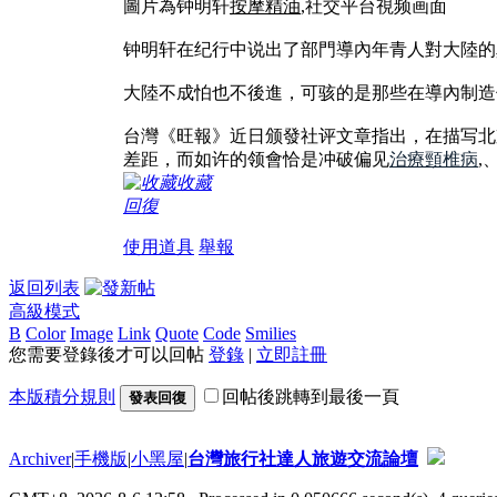
圖片為钟明轩
按摩精油
,社交平台視频画面
钟明轩在纪行中说出了部門導內年青人對大陸的真
大陸不成怕也不後進，可骇的是那些在導內制造
台灣《旺報》近日颁發社评文章指出，在描写北
差距，而如许的领會恰是冲破偏见
治療頸椎病
,
收藏
回復
使用道具
舉報
返回列表
高級模式
B
Color
Image
Link
Quote
Code
Smilies
您需要登錄後才可以回帖
登錄
|
立即註冊
本版積分規則
回帖後跳轉到最後一頁
發表回復
Archiver
|
手機版
|
小黑屋
|
台灣旅行社達人旅遊交流論壇