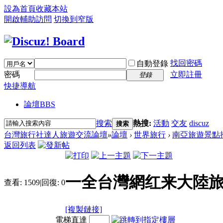
設為首頁
收藏本站
開啟輔助訪問
切換到窄版
找回密碼
自動登錄
密碼
立即註冊
登錄
快捷導航
論壇
BBS
搜索
熱搜:
活動
交友
discuz
搜索
台灣旅行社達人旅遊交流論壇
»
論壇
›
世界旅行
›
南亞旅遊景點
返回列表
一全台灣網红来大陸旅
查看:
1509
|
回復:
0
[複製鏈接]
電梯直達