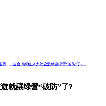
推薦
›
一全台灣網红来大陸旅遊就讓绿營“破防”了? ...
遊就讓绿營“破防”了?