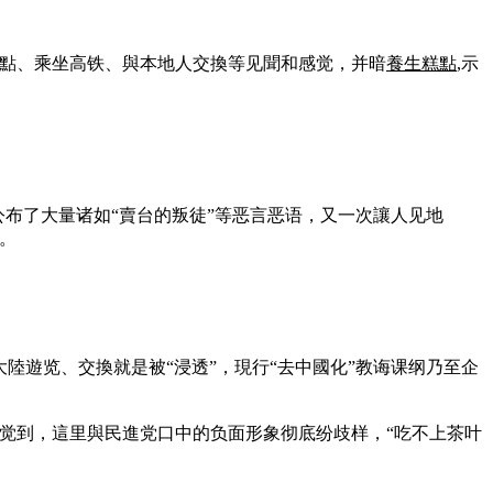
點、乘坐高铁、與本地人交換等见聞和感觉，并暗
養生糕點
,示
，公布了大量诸如“賣台的叛徒”等恶言恶语，又一次讓人见地
。
大陸遊览、交換就是被“浸透”，現行“去中國化”教诲课纲乃至企
觉到，這里與民進党口中的负面形象彻底纷歧样，“吃不上茶叶