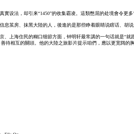
實设法，却引来“1450”的收集霸凌。這類憋屈的处境會令更
信息茧房、抹黑大陸的人，後進的是那些睁着眼睛说瞎话、胡说
京、上海住民的糊口细節方面，钟明轩最常講的一句话就是“就
、善待相互的關頭。他的大陸之旅影片提示咱們，應以更宽阔的