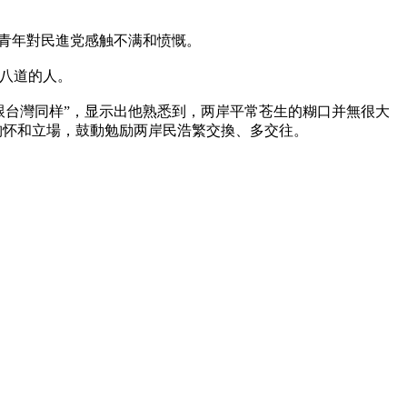
多青年對民進党感触不满和愤慨。
八道的人。
跟台灣同样”，显示出他熟悉到，两岸平常苍生的糊口并無很大
胸怀和立場，鼓動勉励两岸民浩繁交換、多交往。