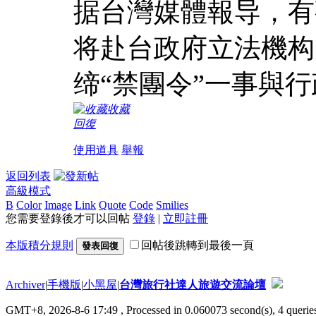
据台灣媒體報导，有
将赴台政府立法機构
缔“禁團令”一事與
收藏
回復
使用道具
舉報
返回列表
高級模式
B
Color
Image
Link
Quote
Code
Smilies
您需要登錄後才可以回帖
登錄
|
立即註冊
本版積分規則
回帖後跳轉到最後一頁
發表回復
Archiver
|
手機版
|
小黑屋
|
台灣旅行社達人旅遊交流論壇
GMT+8, 2026-8-6 17:49
, Processed in 0.060073 second(s), 4 queries