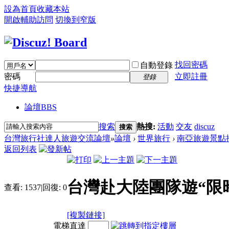
設為首頁
收藏本站
開啟輔助訪問
切換到窄版
找回密碼
自動登錄
密碼
立即註冊
登錄
快捷導航
論壇
BBS
搜索
熱搜:
活動
交友
discuz
搜索
台灣旅行社達人旅遊交流論壇
»
論壇
›
世界旅行
›
南亞旅遊景點
返回列表
台灣赴大陸團隊遊“限
查看:
1537
|
回復:
0
[複製鏈接]
電梯直達