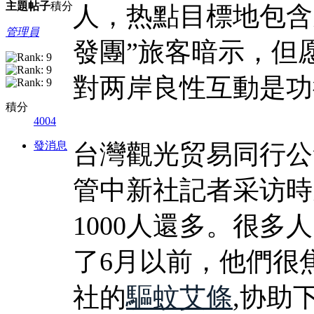
主題
帖子
積分
人，热點目標地包含
管理員
發團”旅客暗示，但
對两岸良性互動是功
積分
4004
發消息
台灣觀光贸易同行公
管中新社記者采访時
1000人還多。很多
了6月以前，他們很
社的
驅蚊艾條
,协助