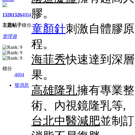
膠。
1326
1326
4004
童顏針
刺激自體膠原
主題
帖子
積分
管理員
程。
海菲秀
快速達到深層
積分
果。
4004
發消息
高雄隆乳
擁有專業整
術、內視鏡隆乳等,
台北中醫減肥
並制訂