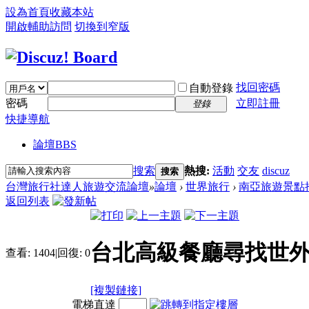
設為首頁
收藏本站
開啟輔助訪問
切換到窄版
找回密碼
自動登錄
密碼
立即註冊
登錄
快捷導航
論壇
BBS
搜索
熱搜:
活動
交友
discuz
搜索
台灣旅行社達人旅遊交流論壇
»
論壇
›
世界旅行
›
南亞旅遊景點
返回列表
台北高級餐廳尋找世
查看:
1404
|
回復:
0
[複製鏈接]
電梯直達