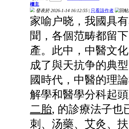
樓主
發表於 2026-1-14 16:12:55
|
只看該作者
家喻户晓，我國具有
聞，各個范畴都留下
產。此中，中醫文化
成了與天抗争的典型
國時代，中醫的理論
解學和醫學分科起頭
二胎
, 的診療法子
刺、汤藥、艾灸、扶