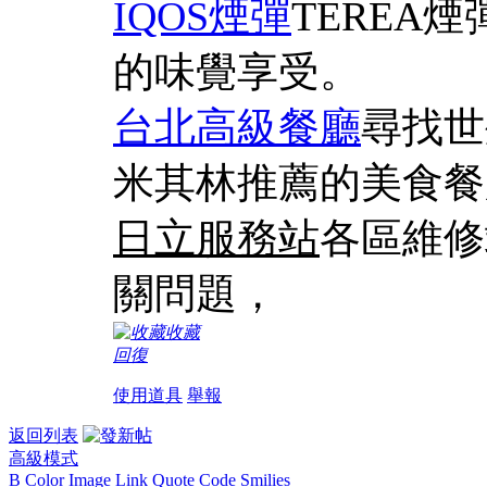
IQOS煙彈
TEREA
的味覺享受。
台北高級餐廳
尋找世
米其林推薦的美食餐
日立服務站
各區維修
關問題，
收藏
回復
使用道具
舉報
返回列表
高級模式
B
Color
Image
Link
Quote
Code
Smilies